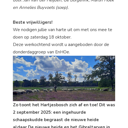
door: Jan van der Heijden, Gé Borgerink, Martin Hoek
en Annelies Buyvoets (soep).
Beste vrijwilligers!
We nodigen jullie van harte uit om met ons mee te
doen op zaterdag 18 oktober.
Deze werkochtend wordt u aangeboden door de
donderdaggroep van EnHOe.
Zo toont het Hartjesbosch zich af en toe! Dit was
2 september 2025: een ingehuurde
schaapskudde begraast de nieuwe heide
aldaar.
De nieuwe heide en het Gibraltarven in