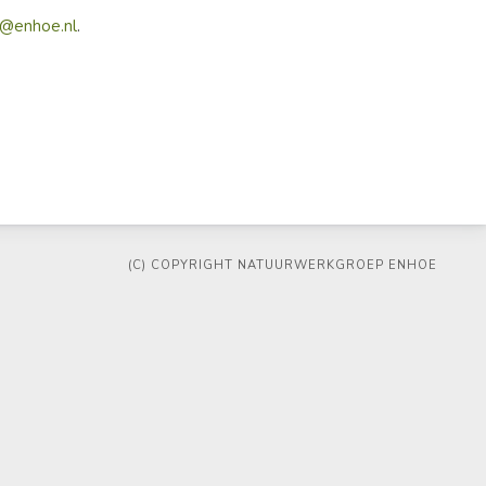
o@enhoe.nl
.
(C) COPYRIGHT NATUURWERKGROEP ENHOE