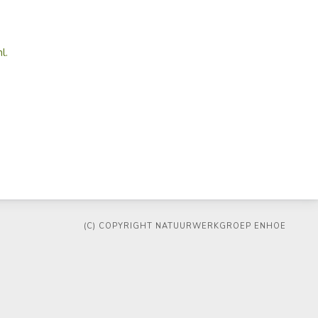
l.
(C) COPYRIGHT NATUURWERKGROEP ENHOE