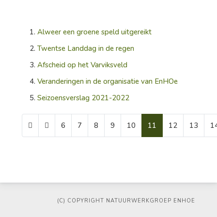
Alweer een groene speld uitgereikt
Twentse Landdag in de regen
Afscheid op het Varviksveld
Veranderingen in de organisatie van EnHOe
Seizoensverslag 2021-2022
6
7
8
9
10
11
12
13
1
Pagina 11 van 39
(C) COPYRIGHT NATUURWERKGROEP ENHOE